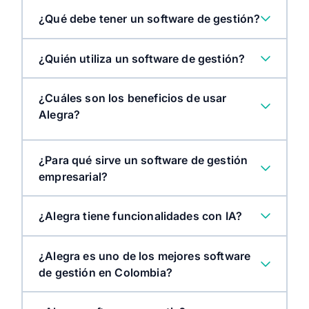
¿Qué debe tener un software de gestión?
¿Quién utiliza un software de gestión?
contabilidad
sistema de facturación
POS
software de nómina
¿Cuáles son los beneficios de usar
Eres emprendedor(a) o pyme
Alegra?
Vendes en local
¿Para qué sirve un software de gestión
empresarial?
¿Alegra tiene funcionalidades con IA?
Tu negocio está creciendo
¿Alegra es uno de los mejores software
de gestión en Colombia?
Eres contador(a) o despacho contable