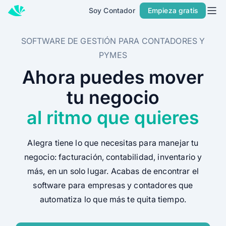
Soy Contador
Empieza gratis
Inicio
Planes
SOFTWARE DE GESTIÓN PARA CONTADORES Y
PYMES
Contacto
Ahora puedes mover
Soy Contador
tu negocio
Soluciones
al ritmo que quieres
MÁS SOLUCIONES PARA TU NEGOCIO
Facturación
Alegra tiene lo que necesitas para manejar tu
Contabilidad
negocio: facturación, contabilidad, inventario y
más, en un solo lugar. Acabas de encontrar el
POS
software para empresas y contadores que
Nómina
automatiza lo que más te quita tiempo.
PARA CONTADORES