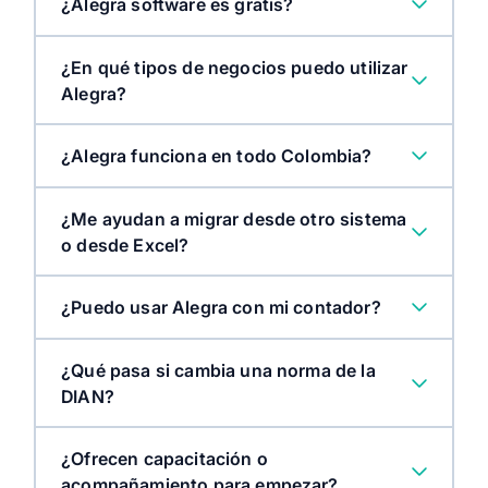
¿Alegra software es gratis?
Facturación impulsada con IA
¿En qué tipos de negocios puedo utilizar
registrar/crear documentos desde WhatsApp
Alegra?
Carga masiva inteligente
¿Alegra funciona en todo Colombia?
categorizar y completar
información
¿Me ayudan a migrar desde otro sistema
Alegra POS
o desde Excel?
automatizar tareas
¿Puedo usar Alegra con mi contador?
¿Qué pasa si cambia una norma de la
DIAN?
¿Ofrecen capacitación o
acompañamiento para empezar?