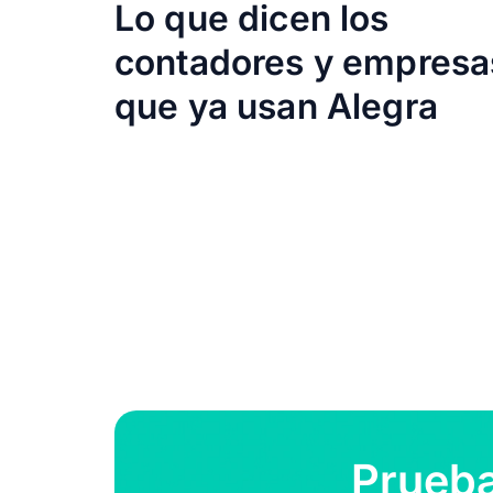
egra les va a solucionar la vida. Es muy fácil. Se
Lo que dicen los
ro de la empresa.
contadores y empresa
Joyera
que ya usan Alegra
Prueba