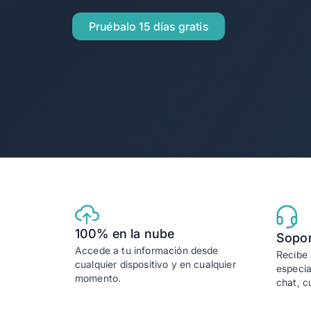
Para contadores
Pruébalo 15 días gratis
Alegra para Contadores
Automatiza tu trabajo y ahorra ti
100% en la nube
Sopor
Accede a tu información desde
Recibe 
cualquier dispositivo y en cualquier
especia
momento.
chat, c