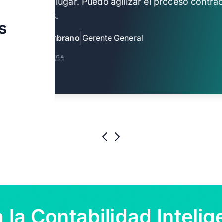
cualquier lugar. Puedo agilizar el proceso contra
segundos.
s
Javier Zambrano
Gerente General
 la Contabilidad Intelig