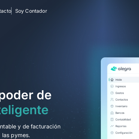
tacto
Soy Contador
clic
stock
 poder de
teligente
ntable y de facturación
a las pymes.