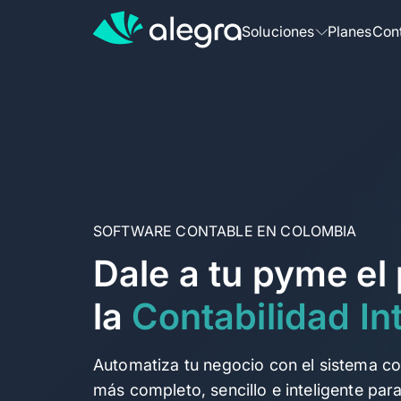
Soluciones
Planes
Con
Más soluciones para tu negocio
Facturación
Factura electrónicamente con un 
Contabilidad
Contabiliza, factura y controla tu 
SOFTWARE CONTABLE EN COLOMBIA
Dale a tu pyme el
POS
la
Contabilidad In
Vende y factura electrónicamente
Nómina
Automatiza tu negocio con el sistema co
Emite fácil la nómina de tu equipo
más completo, sencillo e inteligente par