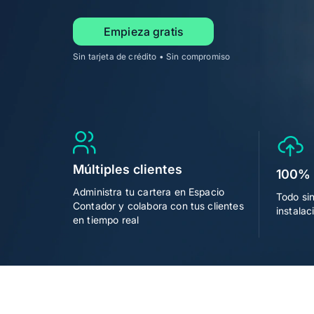
Emite fácil la nómina de tu equipo
Empieza gratis
Para contadores
Sin tarjeta de crédito • Sin compromiso
Alegra para Contadores
Automatiza tu trabajo y ahorra ti
Múltiples clientes
100% 
Administra tu cartera en Espacio
Todo si
Contador y colabora con tus clientes
instalac
en tiempo real