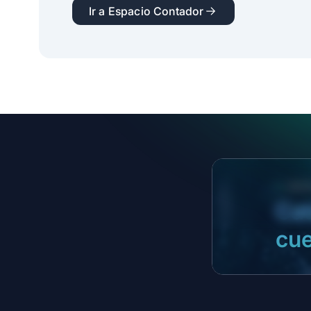
Ir a Espacio Contador
NUEV
Cat
cue