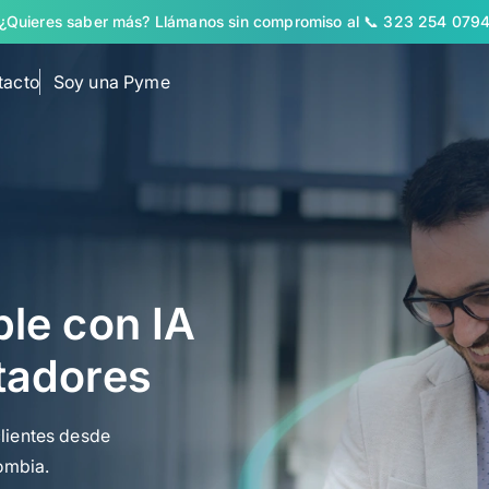
¿Quieres saber más? Llámanos sin compromiso al 📞 323 254 079
tacto
Soy una Pyme
clic
ble con IA
stock
tadores
lientes desde
lombia.