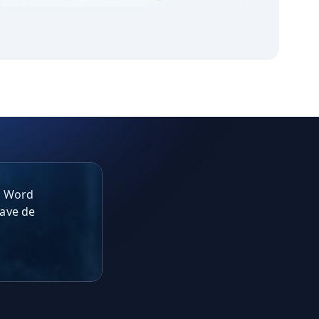
, Word
lave de
d o PDF y la IA
omática y en
ás ágiles y