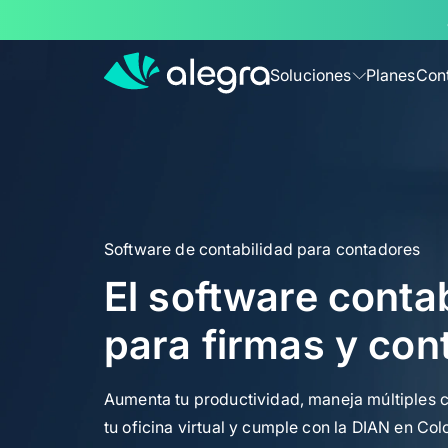
Soluciones
Planes
Con
Más soluciones para tu negocio
Facturación
Factura electrónicamente con un 
Software de contabilidad para contadores
Contabilidad
El software conta
Contabiliza, factura y controla tu 
para firmas y con
POS
Vende y factura electrónicamente
Aumenta tu productividad, maneja múltiples c
tu oficina virtual y cumple con la DIAN en Co
Nómina