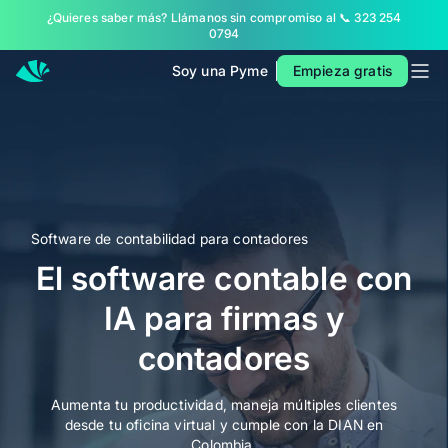
¿Quieres saber más? Llámanos sin compromiso al 📞 323 254
Inicio
0794
Planes
Soy una Pyme
Empieza gratis
Contacto
Soy una Pyme
Soluciones
Software de contabilidad para contadores
MÁS SOLUCIONES PARA TU NEGOCIO
El software contable con
Facturación
IA para firmas y
Contabilidad
POS
contadores
Nómina
Aumenta tu productividad, maneja múltiples clientes
PARA CONTADORES
desde tu oficina virtual y cumple con la DIAN en
Colombia.