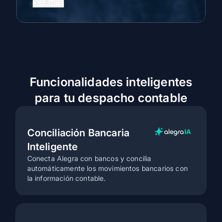
Ver más
Catálogo de cuentas con IA
Sube tu catálogo en formato Excel, Word o
PDF y la IA completará campos clave de
forma automática y en minutos.
Funcionalidades inteligentes
Menos errores más precisión
para tu despacho contable
Procesos más ágiles y eficientes
Menos tareas manuales más fácilidad
Automatización y ahorro de tiempo
Conciliación Bancaria
Inteligente
Ver menos
Conecta Alegra con bancos y concilia
automáticamente los movimientos bancarios con
la información contable.