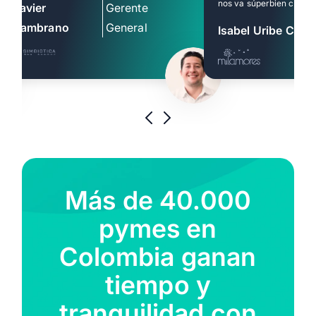
nos va súperbien con Al
Javier
Gerente
Zambrano
General
Isabel Uribe Corr
Más de 40.000
pymes en
Colombia ganan
tiempo y
tranquilidad con