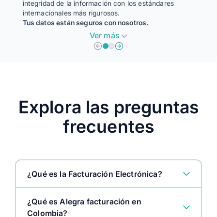
integridad de la información con los estándares
satisfa
internacionales más rigurosos.
Tus datos están seguros con nosotros.
Ver más
Protección de datos:
Calid
Implementamos las medidas de seguridad para evitar
Nuest
pérdidas, accesos no autorizados o alteraciones de tus
garan
datos.
prest
Confianza:
Mejor
Demostramos nuestro compromiso con la seguridad de la
Estam
información, brindandote tranquilidad al trabajar con
nuest
nosotros.
eficie
Explora las preguntas
Cumplimiento normativo:
Satis
Nos aseguramos de cumplir con las regulaciones vigentes
Nos e
frecuentes
en materia de protección de datos, evitando posibles
expec
sanciones.
¿Qué es la Facturación Electrónica?
¿Qué es Alegra facturación en
Colombia?