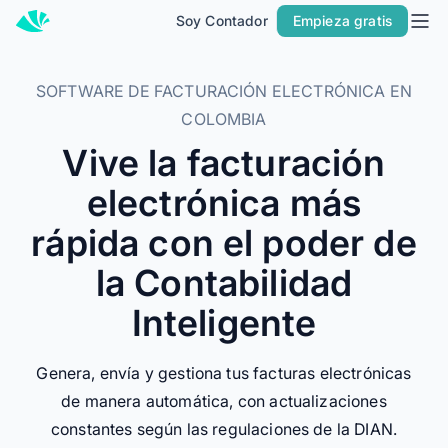
Soy Contador
Empieza gratis
Inicio
Planes
SOFTWARE DE FACTURACIÓN ELECTRÓNICA EN
Contacto
COLOMBIA
Vive la facturación
Soy Contador
electrónica más
Soluciones
rápida con el poder de
MÁS SOLUCIONES PARA TU NEGOCIO
la Contabilidad
Facturación
Contabilidad
Inteligente
POS
Genera, envía y gestiona tus facturas electrónicas
Nómina
de manera automática, con actualizaciones
PARA CONTADORES
constantes según las regulaciones de la DIAN.