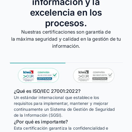
información y la
excelencia en los
procesos.
Nuestras certificaciones son garantía de
la máxima seguridad y calidad en la gestión de tu
información.
¿Qué es ISO/IEC 27001:2022?
Un estándar internacional que establece los
¿Qué 
requisitos para implementar, mantener y mejorar
Una no
continuamente un Sistema de Gestión de Seguridad
para un
de la Información (SGSI).
¿Por 
¿Por qué es importante?
Esta c
Esta certificación garantiza la confidencialidad e
la efi