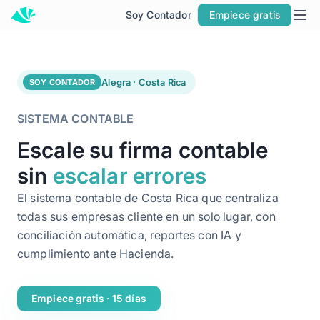
Soy Contador
Empiece gratis
Inicio
Soluciones
POR TIPO DE EMPRESA
Alegra · Costa Rica
SOY CONTADOR
Soy Pyme
SISTEMA CONTABLE
Soy Contador
Escale su firma contable
Alegra ERP
sin
escalar errores
POR PRODUCTO
El sistema contable de Costa Rica que centraliza
ERP
todas sus empresas cliente en un solo lugar, con
Facturación Electrónica
conciliación automática, reportes con IA y
POS
cumplimiento ante Hacienda.
LO NUEVO DE ALEGRA
Conoce Alegra MCP
Empiece gratis · 15 días