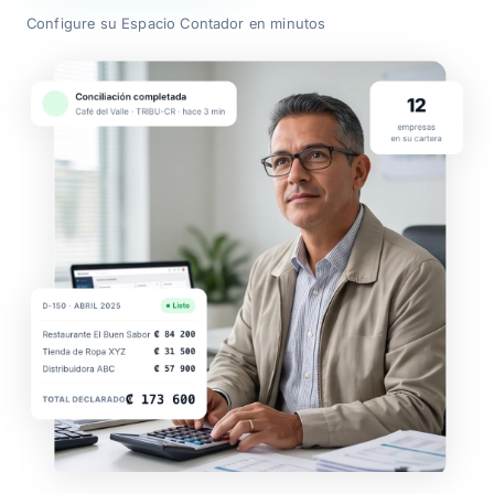
Planes
Configure su Espacio Contador en minutos
Contacto
Soy Contador
Ingrese