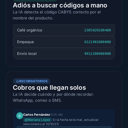
Adiós a buscar códigos a mano
La IA detecta el código CABYS correcto por el
nombre del producto.
Café orgánico
2305020100400
Empaque
8121901000000
Envío local
4912200400000
RECORDATORIOS
Cobros que llegan solos
La IA decide cuándo y por dónde recordar:
WhatsApp, correo o SMS.
Carlos Fernández
10:15 AM
C
@Mariana López
Si la fecha está mal, actualizar
vencimiento al 10/10/25