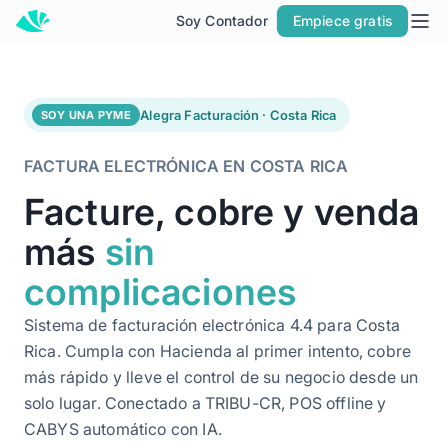
Soy Contador
Empiece gratis
Inicio
Soluciones
POR TIPO DE EMPRESA
Alegra Facturación · Costa Rica
SOY UNA PYME
Soy Pyme
FACTURA ELECTRÓNICA EN COSTA RICA
Soy Contador
Facture, cobre y venda
Alegra ERP
más
sin
POR PRODUCTO
ERP
complicaciones
Facturación Electrónica
Sistema de facturación electrónica 4.4 para Costa
POS
Rica. Cumpla con Hacienda al primer intento, cobre
más rápido y lleve el control de su negocio desde un
LO NUEVO DE ALEGRA
solo lugar. Conectado a TRIBU-CR, POS offline y
Conoce Alegra MCP
CABYS automático con IA.