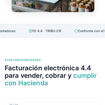
es
FE 4.4 · TRIBU-CR
Conforme con el Minister
TOP FUNCIONALIDADES
●
Facturación electrónica 4.4
para vender, cobrar y
cumplir
con Hacienda
01 / 04