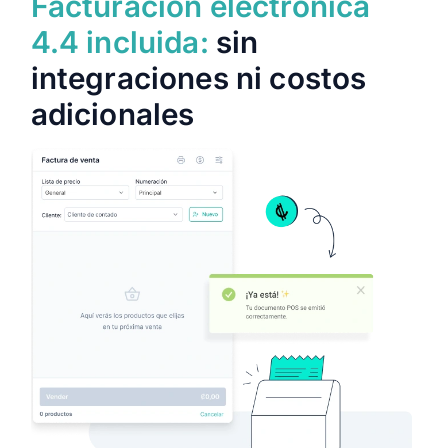
Facturación electrónica
4.4 incluida:
sin
integraciones ni costos
adicionales
Conectar balanza
Balanza POS: tiquete 4.4 válido
con el peso exacto
Pese el producto, presione un botón y emita
el tiquete válido ante Hacienda. Su contador
agradece. Su cliente deja de esperar en fila.
Active su balanza desde el navegador en
menos de 60 segundos
Tiquete 4.4 y peso sincronizados sin doble
digitación
El único POS cloud con balanza nativa en
Costa Rica