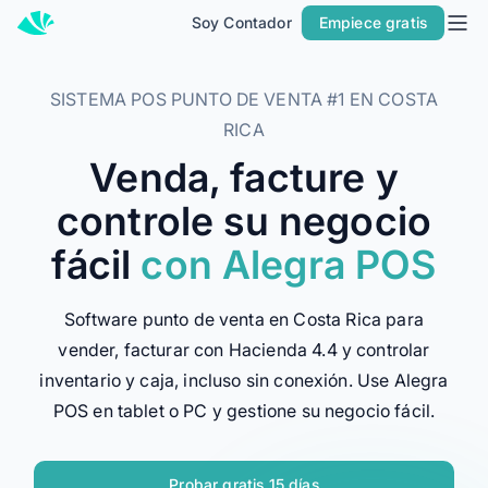
Soy Contador
Empiece gratis
Inicio
Soluciones
SISTEMA POS PUNTO DE VENTA #1 EN COSTA
POR TIPO DE EMPRESA
RICA
Soy Pyme
Venda, facture y
Soy Contador
controle su negocio
Alegra ERP
fácil
con Alegra POS
POR PRODUCTO
ERP
Software punto de venta en Costa Rica para
Facturación Electrónica
vender, facturar con Hacienda 4.4 y controlar
inventario y caja, incluso sin conexión. Use Alegra
POS
POS en tablet o PC y gestione su negocio fácil.
LO NUEVO DE ALEGRA
Conoce Alegra MCP
Probar gratis 15 días