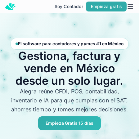
Soy Contador
Empieza gratis
Inicio
Precios
Contacto
El software para contadores y pymes #1 en México
Soy Contador
Gestiona,
factura
y
Soluciones
vende
en
México
MÁS SOLUCIONES PARA TU NEGOCIO
desde
un
solo
lugar.
Facturación
Alegra reúne CFDI, POS, contabilidad,
Contabilidad
inventario e IA para que cumplas con el SAT,
POS
ahorres tiempo y tomes mejores decisiones.
PARA CONTADORES
Empieza Gratis 15 días
Alegra para Contadores