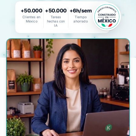
Alegra Calcula
+50.000
+50.000
+6h/sem
Clientes en
Tareas
Tiempo
Iniciar Sesión
México
hechas con
ahorrado
IA