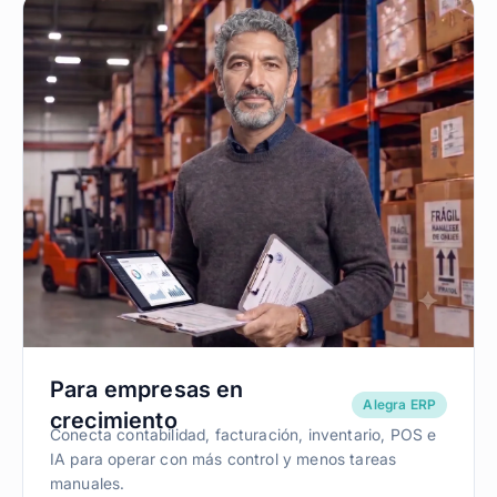
Para empresas en
Alegra ERP
crecimiento
Conecta contabilidad, facturación, inventario, POS e
IA para operar con más control y menos tareas
manuales.