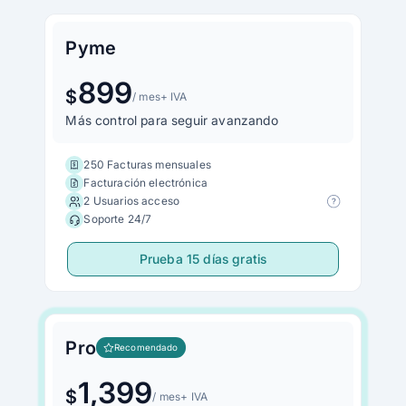
Pyme
899
$
/ mes
+ IVA
Más control para seguir avanzando
250 Facturas mensuales
Facturación electrónica
2 Usuarios acceso
Soporte 24/7
Prueba 15 días gratis
Pro
Recomendado
1,399
$
/ mes
+ IVA