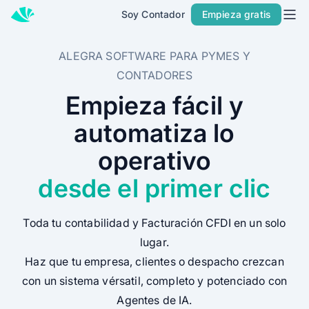
Soy Contador
Empieza gratis
Inicio
Precios
ALEGRA SOFTWARE PARA PYMES Y
CONTADORES
Contacto
Empieza fácil y
Soy Contador
automatiza lo
Soluciones
operativo
MÁS SOLUCIONES PARA TU NEGOCIO
desde el primer clic
Alegra Facturación
Contabilidad y Facturación
Toda tu contabilidad y Facturación CFDI en un solo
POS
lugar.
Haz que tu empresa, clientes o despacho crezcan
PARA CONTADORES
con un sistema vérsatil, completo y potenciado con
Alegra para Contadores
Agentes de IA.