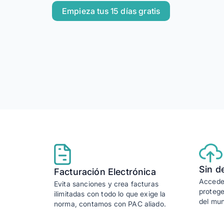
Alegra para Contadores
Empieza tus 15 días gratis
Automatiza tu trabajo y ahorra ti
Sin d
Facturación Electrónica
Accede 
Evita sanciones y crea facturas
protege
ilimitadas con todo lo que exige la
del mu
norma, contamos con PAC aliado.