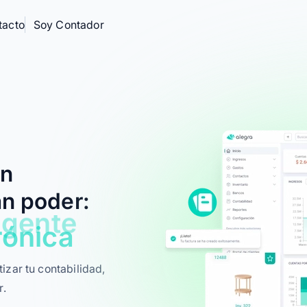
tacto
Soy Contador
clic
on
stock
an poder:
rónica
al
izar tu contabilidad,
r.