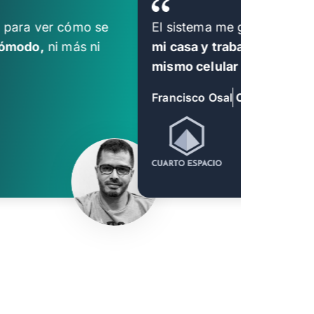
é para ver cómo se
El sistema me gustó muchí
 cómodo,
ni más ni
mi casa y trabajar hasta ta
mismo celular hago una cot
Francisco Osal
CEO