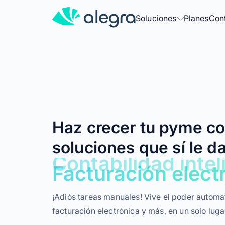
Soluciones
Planes
Con
Más soluciones para tu negocio
Facturación Electrónica
Factura electrónicamente con un 
Contabilidad
Haz crecer tu pyme c
Contabiliza, factura y controla tu 
soluciones que sí le d
POS
Facturación elect
Vende y factura sin impresora fisc
¡Adiós tareas manuales! Vive el poder automat
Para contadores
facturación electrónica y más, en un solo luga