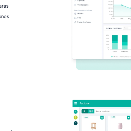
aras
iones