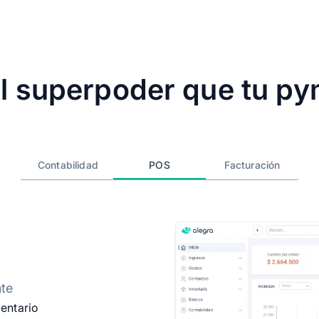
el superpoder que tu py
Contabilidad
POS
Facturación
nte
ventario