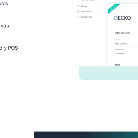
ndos
 más
c
ad y POS