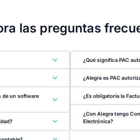
ora las preguntas frecu
¿Qué significa PAC aut
¿Alegra es PAC autori
ymes
s de un software
¿Es obligatoria la Fac
¿Con Alegra tengo Cont
lidad?
Electrónica?
Panamá
 contable?