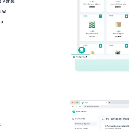
e venta
ías
ja
c