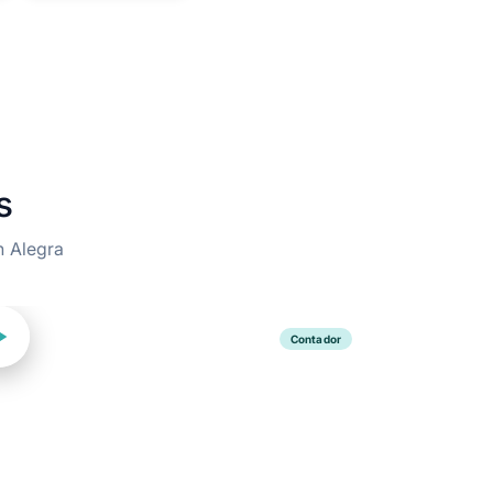
s
n Alegra
Contador