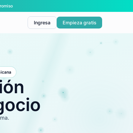
romiso
Ingresa
Empieza gratis
nicana
ión
gocio
ema.