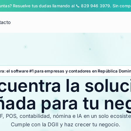
untas? Resuelve tus dudas llamando al 📞 829 946 3979. Sin comp
tacto
LO NUEVO DE ALEGRA
rónica
✦ Nuevo · Alegra MCP
sin
Pregúntale a tu IA...
ra: el software #1 para empresas y contadores en República Domi
, POS y CRM
cuentra
la
soluc
Pregúntale a tu IA favorita por tus
datos de Alegra
Conecta tu cuenta a Claude,
Perplexity o ChatGPT y consulta
ñada
para
tu
ne
facturas, inventario y gastos en
lenguaje natural.
 · cumplimiento
F, POS, contabilidad, nómina e IA en un solo ecosist
Conoce Alegra MCP
Cumple con la DGII y haz crecer tu negocio.