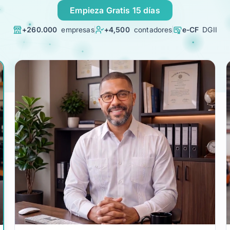
Empieza Gratis 15 días
+260.000
empresas
+4,500
contadores
e-CF
DGII