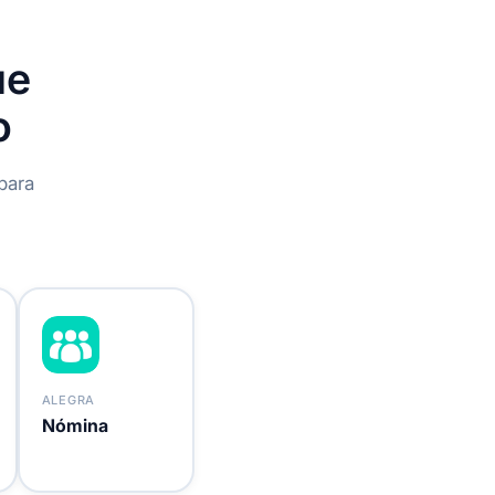
ue
o
para
ALEGRA
Nómina