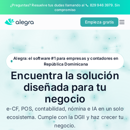
¿Preguntas? Resuelve tus dudas llamando al 📞 829 946 3979. Sin
Inicio
compromiso
Soluciones
Empieza gratis
POR TIPO DE EMPRESA
Soy Pyme
Soy Contador
Alegra: el software #1 para empresas y contadores en
Alegra ERP
República Dominicana
Encuentra
la
solución
POR PRODUCTO
Facturación Electrónica
diseñada
para
tu
ERP
negocio
POS
e-CF, POS, contabilidad, nómina e IA en un solo
Nómina
ecosistema. Cumple con la DGII y haz crecer tu
LO NUEVO DE ALEGRA
negocio.