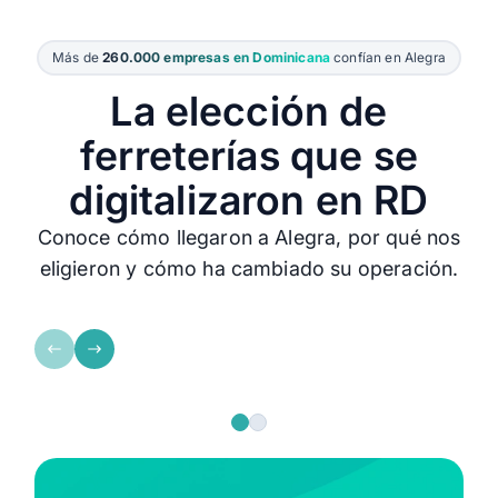
Más de
260.000 empresas en Dominicana
confían en Alegra
La elección de
ferreterías que se
digitalizaron en RD
Conoce cómo llegaron a Alegra, por qué nos
Renovas Electric SRL
eligieron y cómo ha cambiado su operación.
Tener esa versatilidad que te
Como empresar
ayuda que en todo sitio donde
ver la Contabili
vas puedas utilizar el sistema
como un aliado 
contable
para manejar lo
fiscales de for