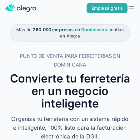
Inicio
Empieza gratis
Soluciones
Más de
260.000 empresas en Dominicana
confían
POR TIPO DE EMPRESA
en Alegra
Soy Pyme
Soy Contador
PUNTO DE VENTA PARA FERRETERÍAS EN
DOMINICANA
Alegra ERP
Convierte tu ferretería
POR PRODUCTO
Facturación Electrónica
en un negocio
ERP
inteligente
POS
Organiza tu ferretería con un sistema rápido
Nómina
e inteligente, 100% listo para la facturación
LO NUEVO DE ALEGRA
electrónica de la DGII.