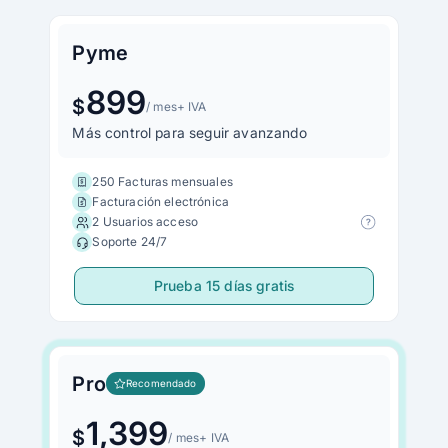
Pyme
899
$
/ mes
+ IVA
Más control para seguir avanzando
250 Facturas mensuales
Facturación electrónica
2 Usuarios acceso
Soporte 24/7
Prueba 15 días gratis
Pro
Recomendado
1,399
$
/ mes
+ IVA