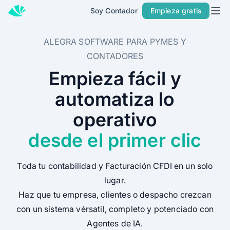
Soy Contador
Empieza gratis
Inicio
Precios
ALEGRA SOFTWARE PARA PYMES Y
CONTADORES
Contacto
Empieza fácil y
Soy Contador
automatiza lo
Soluciones
operativo
MÁS SOLUCIONES PARA TU NEGOCIO
desde el primer clic
Alegra Facturación
Contabilidad y Facturación
Toda tu contabilidad y Facturación CFDI en un solo
POS
lugar.
Haz que tu empresa, clientes o despacho crezcan
PARA CONTADORES
con un sistema vérsatil, completo y potenciado con
Alegra para Contadores
Agentes de IA.