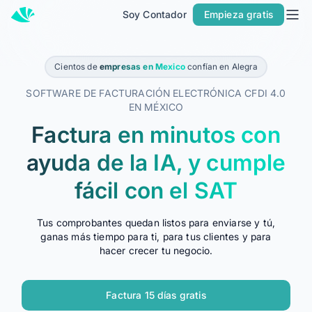
Soy Contador
Empieza gratis
Inicio
Precios
Cientos de
empresas en Mexico
confían en Alegra
Contacto
SOFTWARE DE FACTURACIÓN ELECTRÓNICA CFDI 4.0
EN MÉXICO
Soy Contador
Factura en minutos con
Soluciones
ayuda de la IA, y cumple
MÁS SOLUCIONES PARA TU NEGOCIO
fácil con el SAT
Alegra Facturacion
Contabilidad y Facturación
Tus comprobantes quedan listos para enviarse y tú,
ganas más tiempo para ti, para tus clientes y para
POS
hacer crecer tu negocio.
PARA CONTADORES
Alegra para Contadores
Factura 15 días gratis