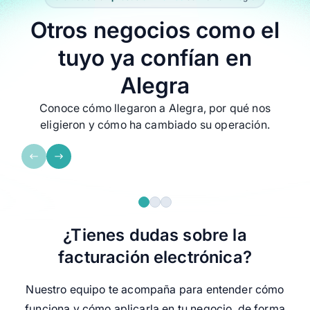
Otros negocios como el
tuyo ya confían en
Alegra
Toolscanner Company
Enlace Oftalmoló
Conoce cómo llegaron a Alegra, por qué nos
eligieron y cómo ha cambiado su operación.
Recomiendo Alegra porque tiene
Alegra me resolvió
muchos beneficios en una sola
puedo irme de vac
platforma.
distancia ver cóm
la empresa sin est
¿Tienes dudas sobre la
facturación electrónica?
Nuestro equipo te acompaña para entender cómo
funciona y cómo aplicarla en tu negocio, de forma