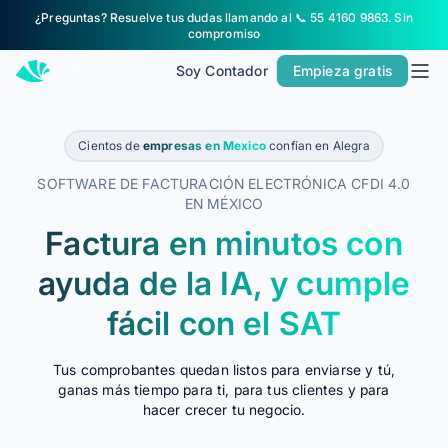
¿Preguntas? Resuelve tus dudas llamando al 📞 55 4160 9863. Sin
Inicio
compromiso
Precios
Soy Contador
Empieza gratis
Contacto
Cientos de
empresas en Mexico
confían en Alegra
Soy Contador
SOFTWARE DE FACTURACIÓN ELECTRÓNICA CFDI 4.0
Soluciones
EN MÉXICO
Factura en minutos con
MÁS SOLUCIONES PARA TU NEGOCIO
Alegra Facturacion
ayuda de la IA, y cumple
Contabilidad y Facturación
fácil con el SAT
POS
Tus comprobantes quedan listos para enviarse y tú,
PARA CONTADORES
ganas más tiempo para ti, para tus clientes y para
hacer crecer tu negocio.
Alegra para Contadores