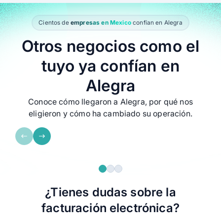
Cientos de
empresas en Mexico
confían en Alegra
Otros negocios como el
tuyo ya confían en
Alegra
Toolscanner Company
Enlace Oftalmoló
Conoce cómo llegaron a Alegra, por qué nos
eligieron y cómo ha cambiado su operación.
Recomiendo Alegra porque tiene
Alegra me resolvió
muchos beneficios en una sola
puedo irme de vac
platforma.
distancia ver cóm
la empresa sin est
¿Tienes dudas sobre la
facturación electrónica?