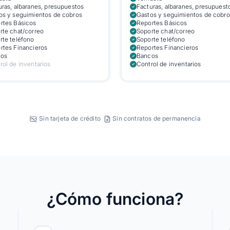
uras, albaranes, presupuestos
Facturas, albaranes, presupuest
os y seguimientos de cobros
Gastos y seguimientos de cobro
rtes Básicos
Reportes Básicos
rte chat/correo
Soporte chat/correo
rte teléfono
Soporte teléfono
rtes Financieros
Reportes Financieros
os
Bancos
rol de inventarios
Control de inventarios
Sin tarjeta de crédito
Sin contratos de permanencia
¿Cómo funciona?