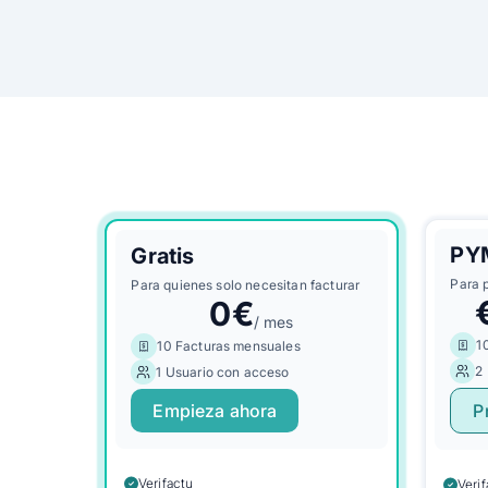
PY
Gratis
Para 
Para quienes solo necesitan facturar
0€
/ mes
1
10 Facturas mensuales
2
1 Usuario con acceso
Empieza ahora
P
Verifactu
Veri