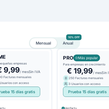
10% OFF
Mensual
Anual
ME
PRO
Más popular
pequeñas empresas
Para empresas en crecimiento
€
9,99
€
19,99
/ mes
Sin IVA
/ mes
Sin 
00 Facturas mensuales
250 Facturas mensuales
 Usuarios con acceso
3 Usuarios con acceso
rueba 15 días gratis
Prueba 15 días gratis
factu
Verifactu