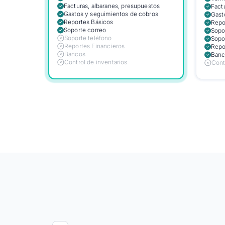
Facturas, albaranes, presupuestos
Fact
Gastos y seguimientos de cobros
Gast
Reportes Básicos
Repo
Soporte correo
Sopo
Soporte teléfono
Sopo
Reportes Financieros
Repo
Bancos
Banc
Control de inventarios
Cont