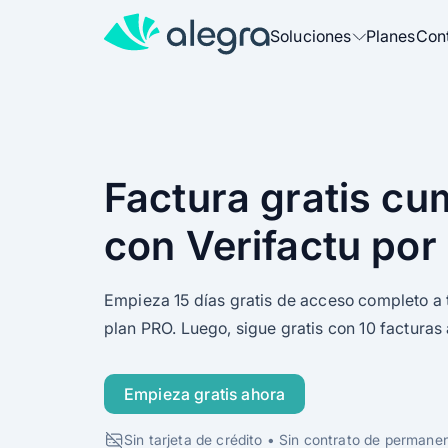
Soluciones
Planes
Con
Más soluciones para tu negocio
Gestión
Factura, administra y gestiona tu 
Factura gratis cu
con Verifactu por
Facturación
Factura electrónicamente con un 
Empieza 15 días gratis de acceso completo a 
TPV
plan PRO. Luego, sigue gratis con 10 facturas 
Agiliza tus ventas y controla tu ef
Empieza gratis ahora
TicketBAI
Factura según la normativa en Eu
Sin tarjeta de crédito • Sin contrato de permane