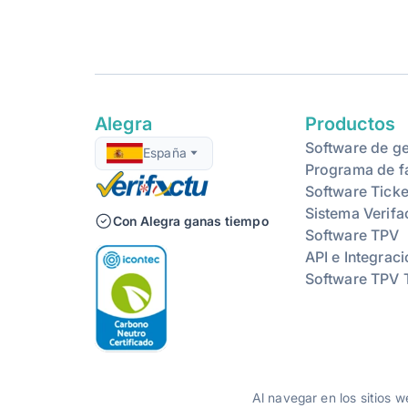
Alegra
Productos
Software de ge
España
Programa de f
Software Ticke
Sistema Verifa
Con Alegra ganas tiempo
Software TPV
API e Integrac
Software TPV 
Al navegar en los sitios 