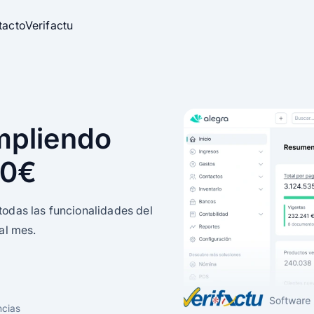
tacto
Verifactu
stock
mpliendo
 0€
clic
todas las funcionalidades del
al mes.
ectivo
skadi
ncias