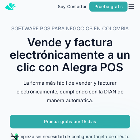
Soy Contador
Prueba gratis
Inicio
Planes
SOFTWARE POS PARA NEGOCIOS EN COLOMBIA
Contacto
Vende y factura
Soy Contador
electrónicamente a un
Soluciones
clic con Alegra POS
MÁS SOLUCIONES PARA TU NEGOCIO
La forma más fácil de vender y facturar
Facturación
electrónicamente, cumpliendo con la DIAN de
Contabilidad
manera automática.
POS
Nómina
Prueba gratis por 15 días
PARA CONTADORES
Empieza sin necesidad de configurar tarjeta de crédito