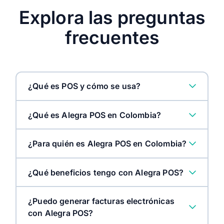
nosotros.
eficie
Explora las preguntas
Cumplimiento normativo:
Satis
Nos aseguramos de cumplir con las regulaciones vigentes
Nos e
frecuentes
en materia de protección de datos, evitando posibles
expec
sanciones.
¿Qué es POS y cómo se usa?
¿Qué es Alegra POS en Colombia?
¿Para quién es Alegra POS en Colombia?
¿Qué beneficios tengo con Alegra POS?
¿Puedo generar facturas electrónicas
con Alegra POS?