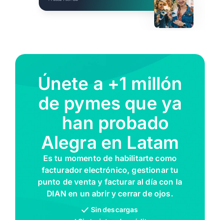
Únete a +1 millón
de pymes que ya
han probado
Alegra en Latam
Es tu momento de habilitarte como
facturador electrónico, gestionar tu
punto de venta y facturar al día con la
DIAN en un abrir y cerrar de ojos.
Sin descargas