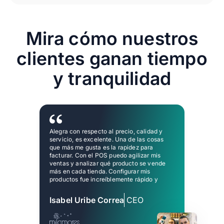
Mira cómo nuestros
clientes ganan tiempo
y tranquilidad
Alegra con respecto al precio, calidad y
servicio, es excelente. Una de las cosas
que más me gusta es la rapidez para
facturar. Con el POS puedo agilizar mis
ventas y analizar qué producto se vende
más en cada tienda. Configurar mis
productos fue increíblemente rápido y
amigable, tengo el control de todo.
Isabel Uribe Correa
CEO