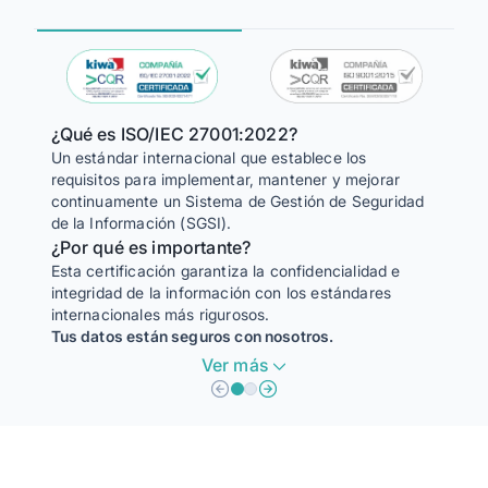
¿Qué es ISO/IEC 27001:2022?
Un estándar internacional que establece los
¿Qué 
requisitos para implementar, mantener y mejorar
Una no
continuamente un Sistema de Gestión de Seguridad
para un
de la Información (SGSI).
¿Por 
¿Por qué es importante?
Esta c
Esta certificación garantiza la confidencialidad e
la efi
integridad de la información con los estándares
satisfa
internacionales más rigurosos.
Tus datos están seguros con nosotros.
Ver más
Protección de datos:
Calid
Implementamos las medidas de seguridad para evitar
Nuest
pérdidas, accesos no autorizados o alteraciones de tus
garan
datos.
prest
Confianza:
Mejor
Demostramos nuestro compromiso con la seguridad de la
Estam
información, brindandote tranquilidad al trabajar con
nuest