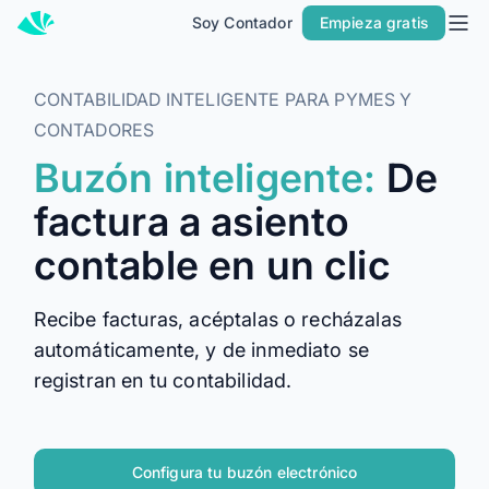
Soy Contador
Empieza gratis
Inicio
Precios
CONTABILIDAD INTELIGENTE PARA PYMES Y
Contacto
CONTADORES
Buzón inteligente:
De
Soy Contador
factura a asiento
Soluciones
contable en un clic
MÁS SOLUCIONES PARA TU NEGOCIO
Alegra Facturación
Recibe facturas, acéptalas o recházalas
Contabilidad y Facturación
automáticamente, y de inmediato se
POS
registran en tu contabilidad.
PARA CONTADORES
Alegra para Contadores
Configura tu buzón electrónico