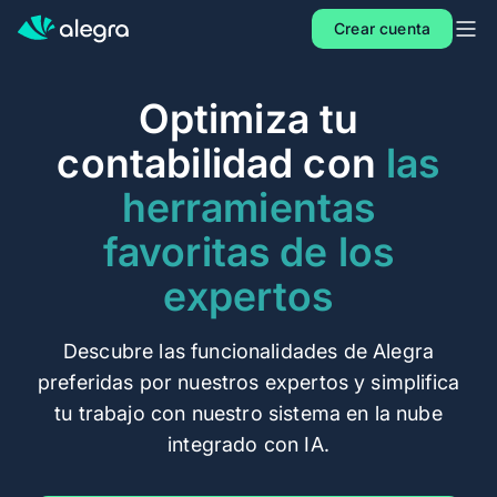
Inicio
Crear cuenta
Planes
Optimiza tu
Contacto
contabilidad con
las
Soluciones
herramientas
MÁS SOLUCIONES PARA TU NEGOCIO
favoritas de los
Alegra Facturacion
expertos
Contabilidad y Facturación
POS
Descubre las funcionalidades de Alegra
PARA CONTADORES
preferidas por nuestros expertos y simplifica
Alegra para Contadores
tu trabajo con nuestro sistema en la nube
integrado con IA.
Alegra Calcula