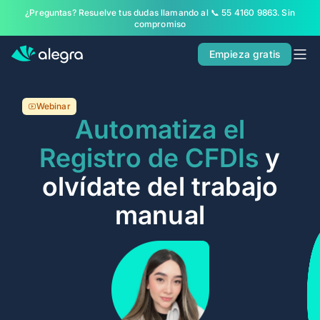
¿Preguntas? Resuelve tus dudas llamando al 📞 55 4160 9863. Sin
Inicio
compromiso
Soluciones
Empieza gratis
MÁS SOLUCIONES PARA TU NEGOCIO
Facturación
Webinar
Automatiza el
Contabilidad
Registro de CFDIs
y
POS
olvídate del trabajo
PARA CONTADORES
Alegra para Contadores
manual
Alegra Calcula