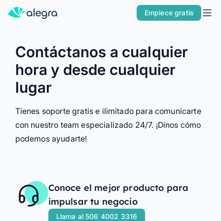
Inicio
Empiece gratis
Soluciones
Contáctanos a cualquier
POR TIPO DE EMPRESA
hora y desde cualquier
Soy Pyme
lugar
Soy Contador
Alegra ERP
Tienes soporte gratis e ilimitado para comunicarte
POR PRODUCTO
con nuestro team especializado 24/7. ¡Dinos cómo
ERP
podemos ayudarte!
Facturación Electrónica
POS
Conoce el mejor producto para
LO NUEVO DE ALEGRA
impulsar tu negocio
Conoce Alegra MCP
Llama al 506 4002 3316