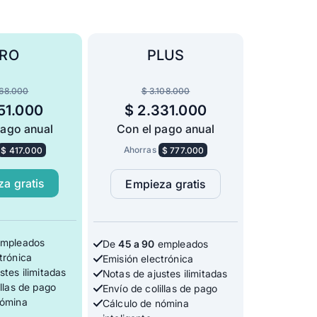
RO
PLUS
668.000
$ 3.108.000
251.000
$ 2.331.000
pago anual
Con el pago anual
$ 417.000
Ahorras
$ 777.000
a gratis
Empieza gratis
mpleados
De
45 a 90
empleados
trónica
Emisión electrónica
stes ilimitadas
Notas de ajustes ilimitadas
illas de pago
Envío de colillas de pago
nómina
Cálculo de nómina