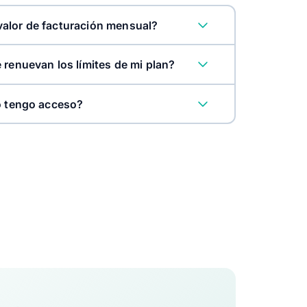
alor de facturación mensual?
 renuevan los límites de mi plan?
o tengo acceso?
dor
Pyme
Pro
Plus
-
-