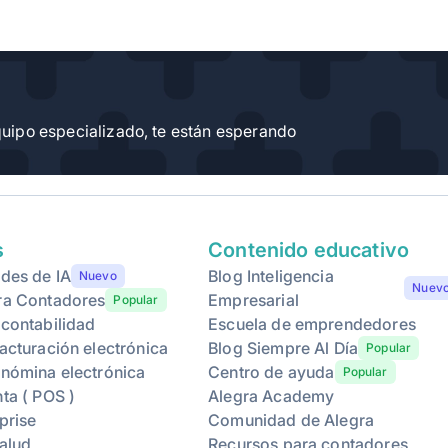
uipo especializado, te están esperando
s
Contenido educativo
des de IA
Blog Inteligencia
Nuevo
Nuev
ra Contadores
Empresarial
Popular
 contabilidad
Escuela de emprendedores
acturación electrónica
Blog Siempre Al Día
Popular
 nómina electrónica
Centro de ayuda
Popular
ta ( POS )
Alegra Academy
prise
Comunidad de Alegra
alud
Recursos para contadores