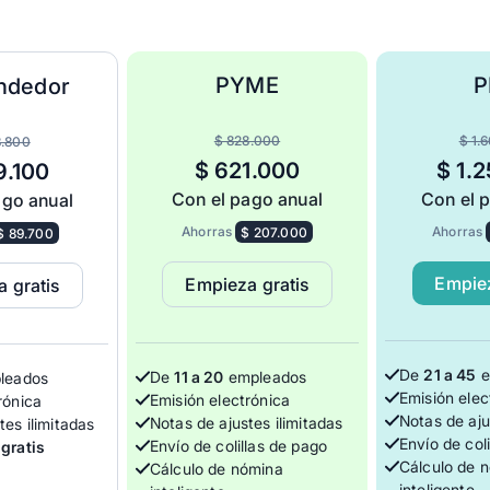
PYME
P
ndedor
empo
$ 828.000
$ 1.
8.800
$ 621.000
$ 1.
9.100
Con el pago anual
Con el 
ago anual
Ahorras
$ 207.000
Ahorras
$ 89.700
Empiez
Empieza gratis
 gratis
De
21 a 45
e
De
11 a 20
empleados
leados
Emisión elec
Emisión electrónica
rónica
Notas de aju
Notas de ajustes ilimitadas
tes ilimitadas
Envío de col
Envío de colillas de pago
gratis
Cálculo de 
Cálculo de nómina
inteligente