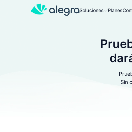
Soluciones
Planes
Con
Más soluciones para tu negocio
Prueb
Facturación
Factura electrónicamente con un 
dar
Contabilidad
Prueb
Contabiliza, factura y controla tu 
Sin 
POS
Vende y factura electrónicamente
Nómina
Emite fácil la nómina de tu equipo