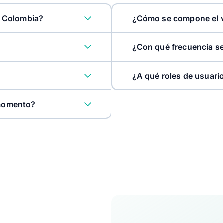
n Colombia?
¿Cómo se compone el v
¿Con qué frecuencia se
¿A qué roles de usuari
Emprende
 momento?
Administrador
Contador
Vendedores
-
Asistente
-