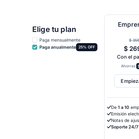
Para contadores
Empre
Elige tu plan
Alegra para Contadores
Automatiza tu trabajo y ahorra ti
Paga mensualmente
$ 35
Paga anualmente
25% OFF
$ 26
Con el p
Ahorras
Empieza
De
1 a 10
emp
Emisión elect
Notas de ajus
Soporte 24/7 