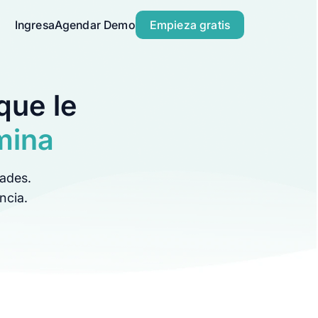
Ingresa
Agendar Demo
Empieza gratis
que le
mina
dades.
ncia.