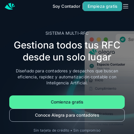
Soy Contador
Empieza gratis
Inicio
Precios
SISTEMA MULTI-RFC
Contacto
Gestiona todos tus RFC
Soy Contador
desde un solo lugar
Soluciones
Diseñado para contadores y despachos que buscan
MÁS SOLUCIONES PARA TU NEGOCIO
eficiencia, rapidez y automatización contable con
Alegra Facturación
Inteligencia Artificial.
Contabilidad y Facturación
Comienza gratis
POS
Conoce Alegra para contadores
PARA CONTADORES
Alegra para Contadores
Sin tarjeta de crédito • Sin compromiso